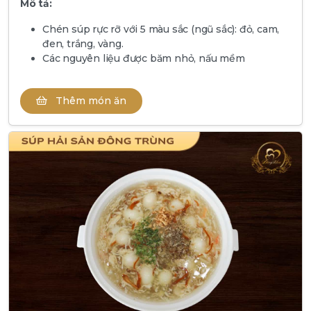
Mô tả:
Chén súp rực rỡ với 5 màu sắc (ngũ sắc): đỏ, cam,
đen, trắng, vàng.
Các nguyên liệu được băm nhỏ, nấu mềm
Thêm món ăn