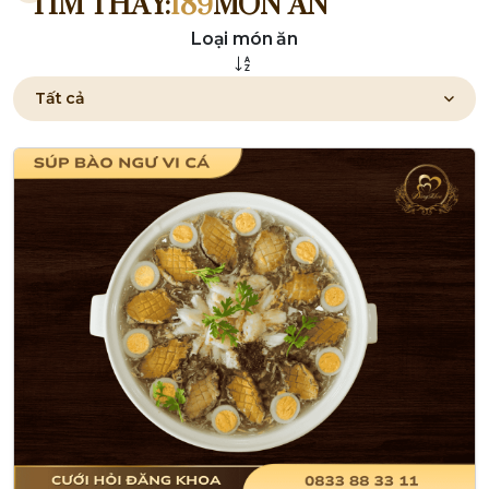
TÌM THẤY:
189
MÓN ĂN
Loại món ăn
Tất cả