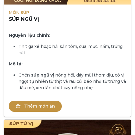
MÓN SÚP
SÚP NGŨ VỊ
Nguyên liệu chính:
Thịt gà xé hoặc hải sản tôm, cua, mực, nấm, trứng
cút
Mô tả:
Chén
súp ngũ vị
nóng hổi, dậy mùi thơm dịu, có vị
ngọt tự nhiên từ thịt và rau củ, béo nhẹ từ trứng và
dầu mè, xen lẫn chút cay nồng nhẹ.
Thêm món ăn