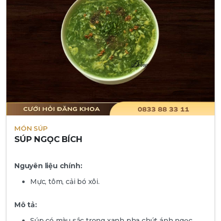
MÓN SÚP
SÚP NGỌC BÍCH
Nguyên liệu chính:
Mực, tôm, cải bó xôi.
Mô tả:
Súp có màu sắc trong xanh pha chút ánh ngọc