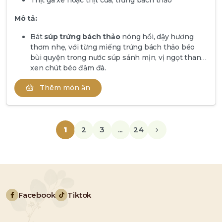
Thịt gà xé hoặc thịt cua, trứng bách thảo
Mô tả:
Bát
súp trứng bách thảo
nóng hổi, dậy hương
thơm nhẹ, với từng miếng trứng bách thảo béo
bùi quyện trong nước súp sánh mịn, vị ngọt thanh
xen chút béo đậm đà.
Thêm món ăn
1
2
3
...
24
Facebook
Tiktok