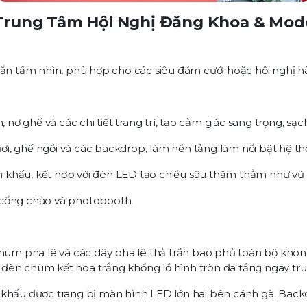
Trung Tâm Hội Nghị Đăng Khoa &
Mode
chắn tầm nhìn, phù hợp cho các siêu đám cưới hoặc hội nghị 
ơ ghế và các chi tiết trang trí, tạo cảm giác sang trọng, sạch
i, ghế ngồi và các backdrop, làm nền tảng làm nổi bật hệ t
 khấu, kết hợp với đèn LED tạo chiều sâu thăm thẳm như vũ 
 cổng chào và photobooth.
hùm pha lê và các dây pha lê thả trần bao phủ toàn bộ khôn
đèn chùm kết hoa trắng khổng lồ hình tròn đa tầng ngay trun
 khấu được trang bị màn hình LED lớn hai bên cánh gà. Backd