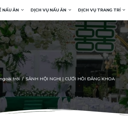
Ề NẤU ĂN
DỊCH VỤ NẤU ĂN
DỊCH VỤ TRANG TRÍ
ngoài trời
SẢNH HỘI NGHỊ | CƯỚI HỎI ĐĂNG KHOA