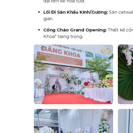
đại xen kẽ hoa tươi.
Lối Đi Sân Khấu Kính/Gương:
Sàn catwalk
gian.
Cổng Chào Grand Opening:
Thiết kế cổ
Khoa" trang trọng.