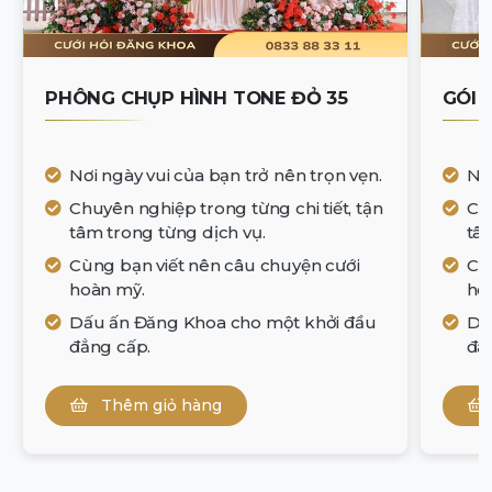
PHÔNG CHỤP HÌNH TONE ĐỎ 35
GÓI 
Nơi ngày vui của bạn trở nên trọn vẹn.
Nơi
Chuyên nghiệp trong từng chi tiết, tận
Chu
tâm trong từng dịch vụ.
tâm
Cùng bạn viết nên câu chuyện cưới
Cù
hoàn mỹ.
ho
Dấu ấn Đăng Khoa cho một khởi đầu
Dấ
đẳng cấp.
đẳ
Thêm giỏ hàng