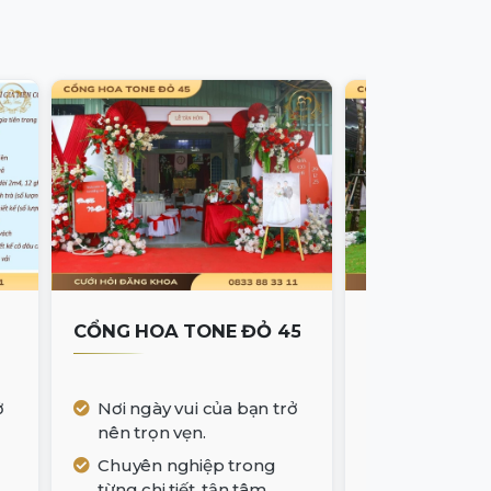
CỔNG HOA TONE ĐỎ 45
CỔNG HOA T
XANH 01
ở
Nơi ngày vui của bạn trở
nên trọn vẹn.
Nơi ngày vu
nên trọn vẹ
Chuyên nghiệp trong
từng chi tiết, tận tâm