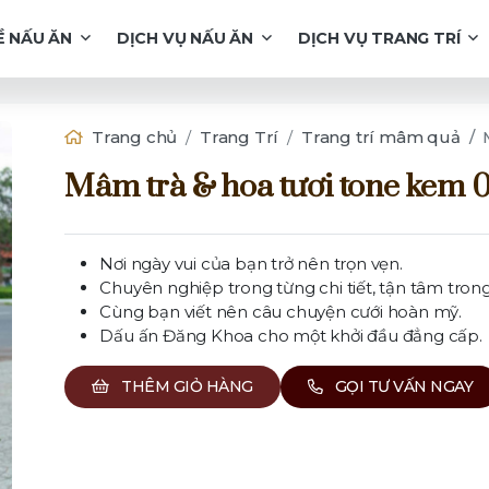
Ề NẤU ĂN
DỊCH VỤ NẤU ĂN
DỊCH VỤ TRANG TRÍ
Trang chủ
Trang Trí
Trang trí mâm quả
Mâm trà & hoa tươi tone kem 0
Nơi ngày vui của bạn trở nên trọn vẹn.
Chuyên nghiệp trong từng chi tiết, tận tâm trong
Cùng bạn viết nên câu chuyện cưới hoàn mỹ.
Dấu ấn Đăng Khoa cho một khởi đầu đẳng cấp.
THÊM GIỎ HÀNG
GỌI TƯ VẤN NGAY