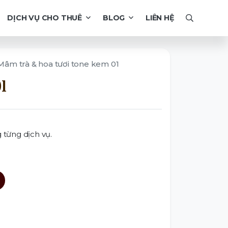
DỊCH VỤ CHO THUÊ
BLOG
LIÊN HỆ
Mâm trà & hoa tươi tone kem 01
1
 từng dịch vụ.