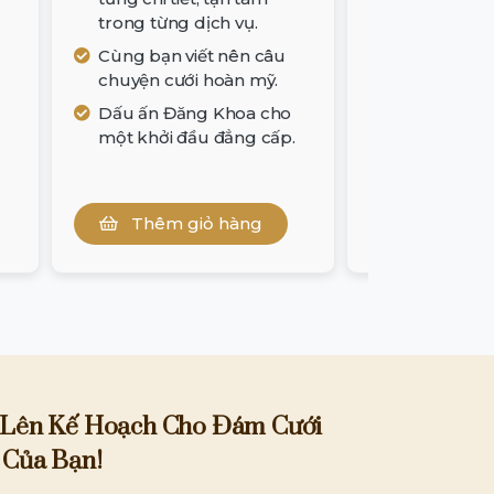
Chuyên ngh
trong từng dịch vụ.
từng chi tiế
trong từng 
Cùng bạn viết nên câu
chuyện cưới hoàn mỹ.
Cùng bạn vi
chuyện cưới
Dấu ấn Đăng Khoa cho
một khởi đầu đẳng cấp.
Dấu ấn Đăn
một khởi đầ
Thêm giỏ hàng
Thêm g
 Lên Kế Hoạch Cho Đám Cưới
 Của Bạn!