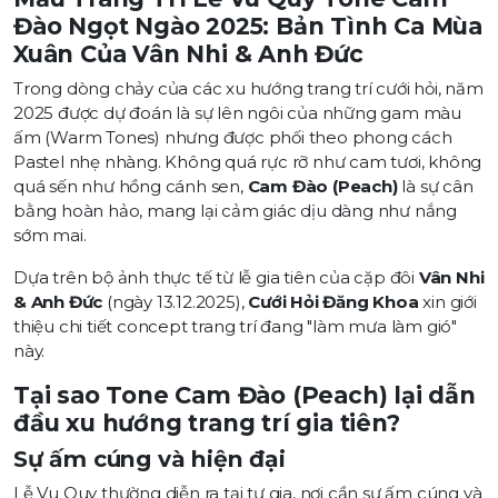
Đào Ngọt Ngào 2025: Bản Tình Ca Mùa
Xuân Của Vân Nhi & Anh Đức
Trong dòng chảy của các xu hướng trang trí cưới hỏi, năm
2025 được dự đoán là sự lên ngôi của những gam màu
ấm (Warm Tones) nhưng được phối theo phong cách
Pastel nhẹ nhàng. Không quá rực rỡ như cam tươi, không
quá sến như hồng cánh sen,
Cam Đào (Peach)
là sự cân
bằng hoàn hảo, mang lại cảm giác dịu dàng như nắng
sớm mai.
Dựa trên bộ ảnh thực tế từ lễ gia tiên của cặp đôi
Vân Nhi
& Anh Đức
(ngày 13.12.2025),
Cưới Hỏi Đăng Khoa
xin giới
thiệu chi tiết concept trang trí đang "làm mưa làm gió"
này.
Tại sao Tone Cam Đào (Peach) lại dẫn
đầu xu hướng trang trí gia tiên?
Sự ấm cúng và hiện đại
Lễ Vu Quy thường diễn ra tại tư gia, nơi cần sự ấm cúng và