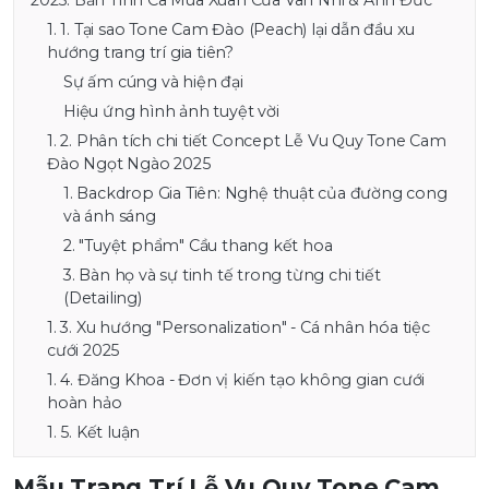
2025: Bản Tình Ca Mùa Xuân Của Vân Nhi & Anh Đức
1. 1.
Tại sao Tone Cam Đào (Peach) lại dẫn đầu xu
hướng trang trí gia tiên?
Sự ấm cúng và hiện đại
Hiệu ứng hình ảnh tuyệt vời
1. 2.
Phân tích chi tiết Concept Lễ Vu Quy Tone Cam
Đào Ngọt Ngào 2025
1. Backdrop Gia Tiên: Nghệ thuật của đường cong
và ánh sáng
2. "Tuyệt phẩm" Cầu thang kết hoa
3. Bàn họ và sự tinh tế trong từng chi tiết
(Detailing)
1. 3.
Xu hướng "Personalization" - Cá nhân hóa tiệc
cưới 2025
1. 4.
Đăng Khoa - Đơn vị kiến tạo không gian cưới
hoàn hảo
1. 5.
Kết luận
Mẫu Trang Trí Lễ Vu Quy Tone Cam