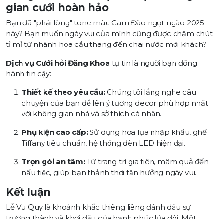
gian cưới hoàn hảo
Bạn đã "phải lòng" tone màu Cam Đào ngọt ngào 2025
này? Bạn muốn ngày vui của mình cũng được chăm chút
tỉ mỉ từ nhành hoa cầu thang đến chai nước mời khách?
Dịch vụ Cưới hỏi Đăng Khoa
tự tin là người bạn đồng
hành tin cậy:
Thiết kế theo yêu cầu:
Chúng tôi lắng nghe câu
chuyện của bạn để lên ý tưởng decor phù hợp nhất
với không gian nhà và sở thích cá nhân.
Phụ kiện cao cấp:
Sử dụng hoa lụa nhập khẩu, ghế
Tiffany tiêu chuẩn, hệ thống đèn LED hiện đại.
Trọn gói an tâm:
Từ trang trí gia tiên, mâm quả đến
nấu tiệc, giúp bạn thảnh thơi tận hưởng ngày vui.
Kết luận
Lễ Vu Quy là khoảnh khắc thiêng liêng đánh dấu sự
trưởng thành và khởi đầu của hạnh phúc lứa đôi. Một