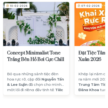
10-02-2026
07-02-2026
Concept Minimalist Tone
Đặt Tiệc Tân 
Trắng Bên Hồ Bơi Cực Chill
Xuân 2026
Bỏ qua những sảnh tiệc đèn
Khép lại năm cũ
hoa rực rỡ, cặp đôi
Nguyễn Tấn
ra năm mới 2026
& Lee Sujin
đã chọn cho mình
Trung Tâm Tiệc
một lối đi riêng đầy tinh tế:
Tiệc
Đăng Khoa
tung
Báo Hỷ bên hồ bơi
với phong
trình ưu đãi
'Kha
cách
Minimalist
. Lấy tone màu
lớn chưa từng c
trắng tinh khôi làm chủ đạo, kết
hữu không gian