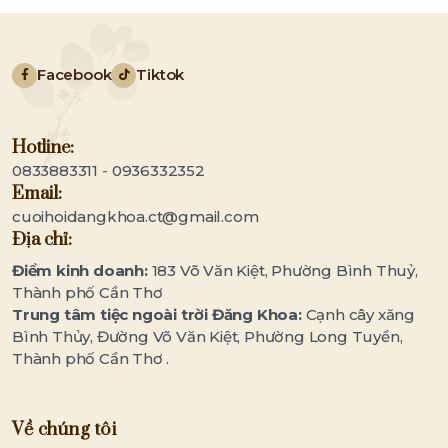
hợp cùng sắc xanh nhiệt đới,
trời thoáng đãn
buổi tiệc ngày 06.02.2026 đã vẽ
cho các 'ông lớ
nên một không gian 'cực chill',
Pharma hay Gem
Facebook
Tiktok
phóng khoáng và hiện đại. Hãy
Cần Thơ, chúng
cùng chiêm ngưỡng những
đến quà tặng Bi
thước hình đẹp nhất của
Âm thanh ánh s
concept này!
nghiệp. Hãy cùn
Hotline:
năm mới thật h
0833883311
-
0936332352
Đăng Khoa!
Email:
cuoihoidangkhoa.ct@gmail.com
Địa chỉ:
Điểm kinh doanh:
183 Võ Văn Kiệt, Phường Bình Thuỷ,
Thành phố Cần Thơ
Trung tâm tiệc ngoài trời Đăng Khoa:
Cạnh cây xăng
Bình Thủy, Đường Võ Văn Kiệt, Phường Long Tuyền,
Thành phố Cần Thơ .
Về chúng tôi